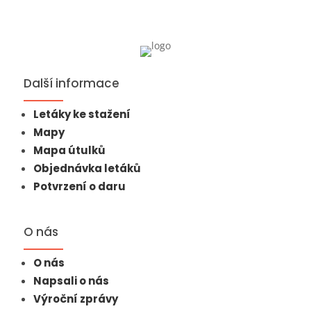
Další informace
Letáky ke stažení
Mapy
Mapa útulků
Objednávka letáků
Potvrzení o daru
O nás
O nás
Napsali o nás
Výroční zprávy