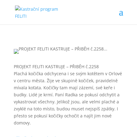
PROJEKT FELITI KASTRUJE – PŘIBĚH č.2258
Plachá kočička odchycena i se svým kotětem v Orlové
v centru města. Žije ve skupině kočiček, pravidelně
mívala koťata. Kočičky tam mají zázemí, své keře i
budky. Lidé je krmí. Paní Radka se pokusí odchytit a
vykastrovat všechny. Jelikož jsou, ale velmi plaché a
zvyklé na toto místo, budou muset nejspíš zpátky. I
přesto se pokusí kočičky ochočit a najít jim nové
domovy.