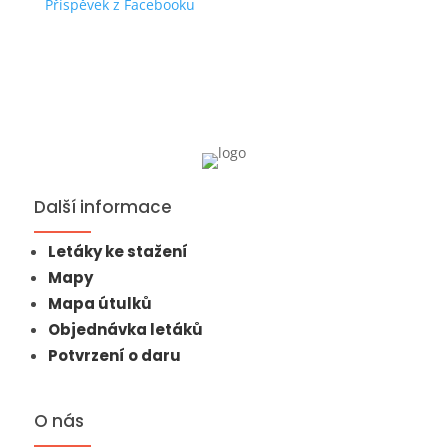
Příspěvek z Facebooku
Další informace
Letáky ke stažení
Mapy
Mapa útulků
Objednávka letáků
Potvrzení o daru
O nás