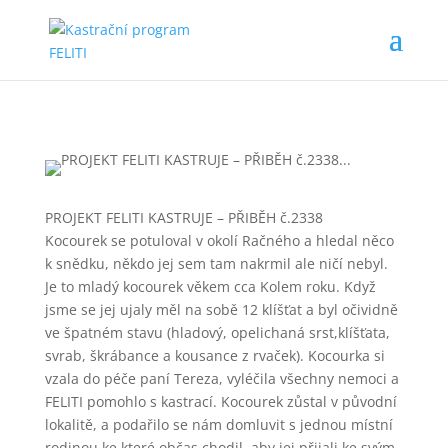
PROJEKT FELITI KASTRUJE – PŘIBĚH č.2338
Kocourek se potuloval v okolí Račného a hledal něco
k snědku, někdo jej sem tam nakrmil ale ničí nebyl.
Je to mladý kocourek věkem cca Kolem roku. Když
jsme se jej ujaly měl na sobě 12 klíšťat a byl očividně
ve špatném stavu (hladový, opelichaná srst,klíšťata,
svrab, škrábance a kousance z rvaček). Kocourka si
vzala do péče paní Tereza, vyléčila všechny nemoci a
FELITI pomohlo s kastrací. Kocourek zůstal v původní
lokalitě, a podařilo se nám domluvit s jednou místní
rodinou ke které občas chodil, aby jej přijali ke svým