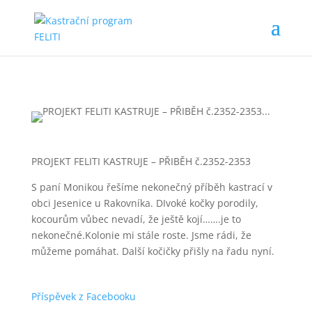
PROJEKT FELITI KASTRUJE – PŘIBĚH č.2352-2353
S paní Monikou řešíme nekonečný příběh kastrací v
obci Jesenice u Rakovníka. DIvoké kočky porodily,
kocourům vůbec nevadí, že ještě kojí…….je to
nekonečné.Kolon
ie mi stále roste. Jsme rádi, že
můžeme pomáhat. Další kočičky přišly na řadu nyní.
Příspěvek z Facebooku