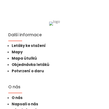
Další informace
Letáky ke stažení
Mapy
Mapa útulků
Objednávka letáků
Potvrzení o daru
O nás
O nás
Napsali o nás