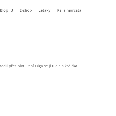
Blog
E-shop
Letáky
Psi a morčata
odil přes plot. Paní Olga se jí ujala a kočička