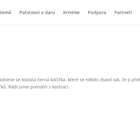
Domů
Potvrzení o daru
Krmíme
Podpora
Partneři
olonie se toulala černá kočička, které se někdo zbavil tak, že jí přeh
íčků. Rádi jsme pomohli s kastrací.