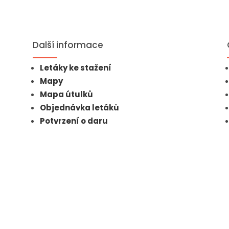
Další informace
Letáky ke stažení
Mapy
Mapa útulků
Objednávka letáků
Potvrzení o daru