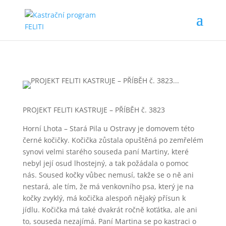
PROJEKT FELITI KASTRUJE – PŘÍBĚH č. 3823
Horní Lhota – Stará Pila u Ostravy je domovem této
černé kočičky. Kočička zůstala opuštěná po zemřelém
synovi velmi starého souseda paní Martiny, které
nebyl její osud lhostejný, a tak požádala o pomoc
nás. Soused kočky vůbec nemusí, takže se o ně ani
nestará, ale tím, že má venkovního psa, který je na
kočky zvyklý, má kočička alespoň nějaký přísun k
jídlu. Kočička má také dvakrát ročně koťátka, ale ani
to, souseda nezajímá. Paní Martina se po kastraci o