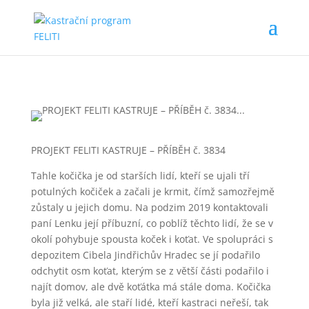
PROJEKT FELITI KASTRUJE – PŘÍBĚH č. 3834
Tahle kočička je od starších lidí, kteří se ujali tří
potulných kočiček a začali je krmit, čímž samozřejmě
zůstaly u jejich domu. Na podzim 2019 kontaktovali
paní Lenku její příbuzní, co poblíž těchto lidí, že se v
okolí pohybuje spousta koček i koťat. Ve spolupráci s
depozitem Cibela Jindřichův Hradec se jí podařilo
odchytit osm koťat, kterým se z větší části podařilo i
najít domov, ale dvě koťátka má stále doma. Kočička
byla již velká, ale staří lidé, kteří kastraci neřeší, tak