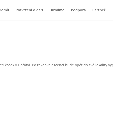
Domů
Potvrzení o daru
Krmíme
Podpora
Partneři
cti koček v Hořátvi. Po rekonvalescenci
bude opět do své lokality vy