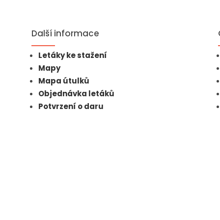
Další informace
Letáky ke stažení
Mapy
Mapa útulků
Objednávka letáků
Potvrzení o daru