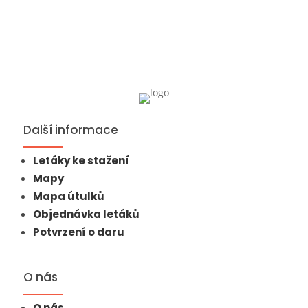
Další informace
Letáky ke stažení
Mapy
Mapa útulků
Objednávka letáků
Potvrzení o daru
O nás
O nás