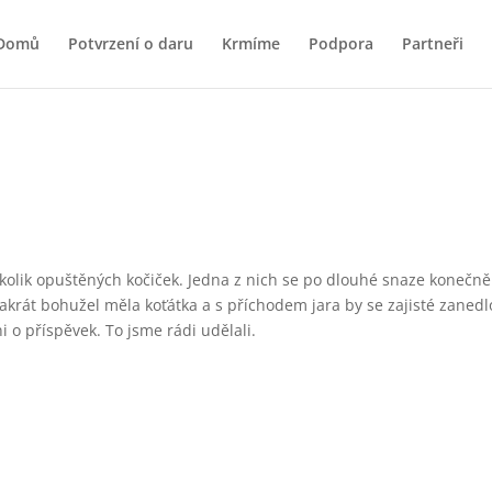
Domů
Potvrzení o daru
Krmíme
Podpora
Partneři
olik opuštěných kočiček. Jedna z nich se po dlouhé snaze konečně 
 dvakrát bohužel měla koťátka a s příchodem jara by se zajisté zane
 o příspěvek. To jsme rádi udělali.