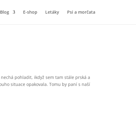
Blog
E-shop
Letáky
Psi a morčata
nechá pohladit, ikdyž sem tam stále prská a
dlouho situace opakovala. Tomu by paní s naší