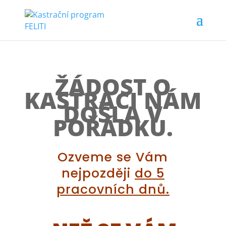
ŽÁDOST O
KASTRACI NÁM
DOŠLA V
POŘÁDKU.
Ozveme se Vám
nejpozději
do 5
pracovních dnů.