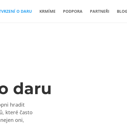
TVRZENÍ O DARU
KRMÍME
PODPORA
PARTNEŘI
BLO
 o daru
opni hradit
, které často
 nejen oni,