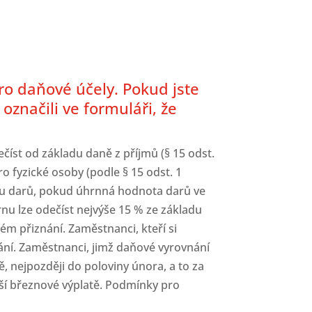
ro daňové účely. Pokud jste
značili ve formuláři, že
íst od základu daně z příjmů (§ 15 odst.
o fyzické osoby (podle § 15 odst. 1
tu darů, pokud úhrnná hodnota darů ve
nu lze odečíst nejvýše 15 % ze základu
m přiznání. Zaměstnanci, kteří si
ání. Zaměstnanci, jimž daňové vyrovnání
 nejpozději do poloviny února, a to za
šší březnové výplatě. Podmínky pro