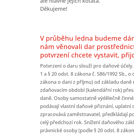
ale hlavně jejich koťata.
Děkujeme!
​V průběhu ledna budeme dárc
nám věnovali dar prostřednict
potvrzení chcete vystavit, př
Potvrzení o daru slouží pro daňové účel
1 a § 20 odst. 8 zákona č. 586/1992 Sb., 
zákona o dani z příjmu) od základu dan
zdaňovacím období (kalendářní rok) přesá
daně. Osoby samostatně výdělečně činné 
podávají vlastní daňové přiznání, uplat
zpracovává zaměstnavatel, předkládají po
celý předchozí rok. Snížení daňového zák
právnické osoby (podle § 20 odst. 8 zákon