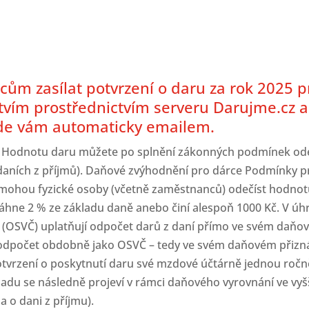
ům zasílat potvrzení o daru za rok 2025 p
vím prostřednictvím serveru Darujme.cz a o
ijde vám automaticky emailem.
y. Hodnotu daru můžete po splnění zákonných podmínek odeč
o daních z příjmů). Daňové zvýhodnění pro dárce Podmínky pr
ě mohou fyzické osoby (včetně zaměstnanců) odečíst hodno
hne 2 % ze základu daně anebo činí alespoň 1000 Kč. V úhr
(OSVČ) uplatňují odpočet darů z daní přímo ve svém daňové
ní odpočet obdobně jako OSVČ – tedy ve svém daňovém přizn
tvrzení o poskytnutí daru své mzdové účtárně jednou ročně,
ladu se následně projeví v rámci daňového vyrovnání ve vy
a o dani z příjmu).