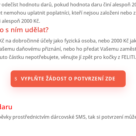
dečíst hodnotu darů, pokud hodnota daru činí alespoň 200
t nemohou uplatnit poplatníci, kteří nejsou založeni nebo 
i alespoň 2000 Kč.
o s ním udělat?
Kč na dobročinné účely jako fyzická osoba, nebo 2000 Kč jako
k Vašemu daňovému přiznání, nebo ho předat Vašemu zaměstn
tuto částku nepotřebujete, věnujte jí zpět pro kočky z FELITI
VYPLŇTE ŽÁDOST O POTVRZENÍ ZDE
daru
říspěvky prostřednictvím dárcovské SMS, tak si potvrzení m