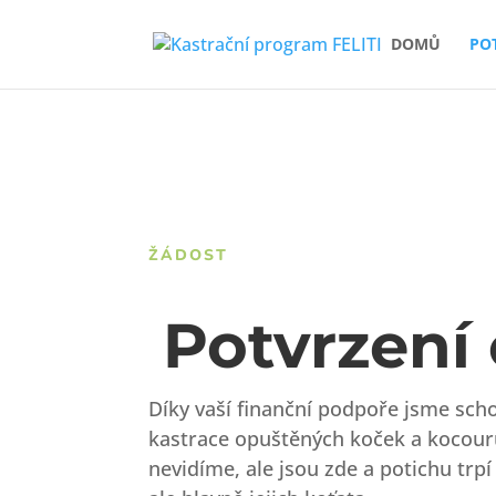
DOMŮ
PO
ŽÁDOST
Potvrzení
Díky vaší finanční podpoře jsme sch
kastrace opuštěných koček a kocourů
nevidíme, ale jsou zde a potichu trpí