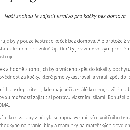
Naší snahou je zajistit krmivo pro kočky bez domova
je byly pouze kastrace koček bez domova. Ale protože život
ostatek krmení pro volně žijící kočky je v zimě velkým problém
struje.
ek a hodně z toho jich bylo vráceno zpět do lokality odchytu,
dnost za kočky, které jsme vykastrovali a vrátili zpět do lo
ulcích a v depozitech, kde mají péči a stálé krmení, o většin
lovou možností zajistit si potravu vlastními silami. Bohužel
DOMA.
více krmiva, aby z ní byla schopna vyrobit více vnitřního tepl
důchodkyně na hranici bídy a maminky na mateřských dovolen