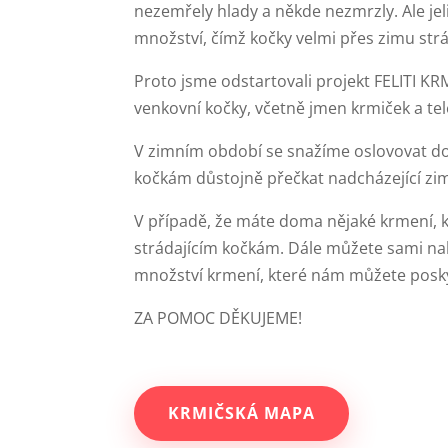
nezemřely hlady a někde nezmrzly. Ale je
množství, čímž kočky velmi přes zimu strá
Proto jsme odstartovali projekt FELITI KR
venkovní kočky, včetně jmen krmiček a te
V zimním období se snažíme oslovovat do
kočkám důstojně přečkat nadcházející zim
V případě, že máte doma nějaké krmení, kt
strádajícím kočkám. Dále můžete sami nako
množství krmení, které nám můžete posk
ZA POMOC DĚKUJEME!
KRMIČSKÁ MAPA