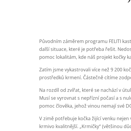
Původním záměrem programu FELITI kastru
další situace, které je potřeba řešit. Ned
pomoc lokalitám, kde náš projekt kočky ka
Zatím jsme vykastrovali více než 9 200 koč
prostředků krmení. Částečně cítíme zodpově
Na rozdíl od zvířat, které se nachází v út
Musí se vyrovnat s nepřízní počasí a s nu
pomoc člověka, jehož vinou nemají své 
V zimě potřebuje kočka žijící venku nejen 
krmivo kvalitnější. „Krmičky“ (většinou 