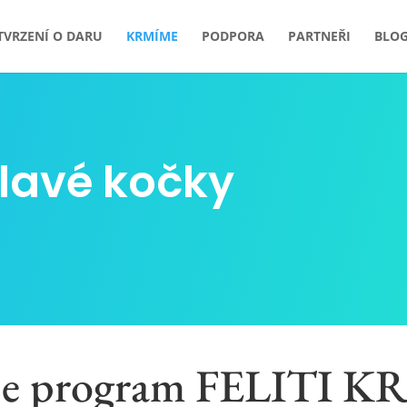
TVRZENÍ O DARU
KRMÍME
PODPORA
PARTNEŘI
BLO
lavé kočky
je program FELITI K