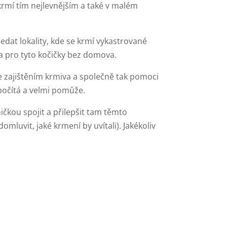
krmí tím nejlevnějším a také v malém
edat lokality, kde se krmí vykastrované
a pro tyto kočičky bez domova.
 zajištěním krmiva a společně tak pomoci
počítá a velmi pomůže.
ičkou spojit a přilepšit tam těmto
mluvit, jaké krmení by uvítali). Jakékoliv