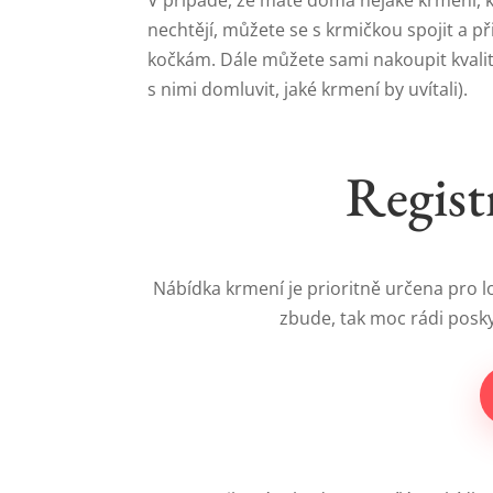
V případě, že máte doma nějaké krmení, k
nechtějí, můžete se s krmičkou spojit a př
kočkám. Dále můžete sami nakoupit kvalit
s nimi domluvit, jaké krmení by uvítali).
Regist
Nábídka krmení je prioritně určena pro lo
zbude, tak moc rádi posky