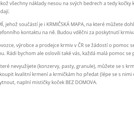
likož všechny náklady nesou na svých bedrech a tedy kočky 
dají.
MÍ, jehož součástí je i KRMIČSKÁ MAPA, na které můžete dohl
lefonního kontaktu na ně. Budou vděčni za poskytnutí krmiv
vozce, výrobce a prodejce krmiv v ČR se žádostí o pomoc se
u. Rádi bychom ale oslovili také vás, každá malá pomoc se 
eré nevyužijete (konzervy, pasty, granule), můžete se s krm
upit kvalitní krmení a krmičkám ho předat (lépe se s nimi do
ytnout, naplní mističky koček BEZ DOMOVA.