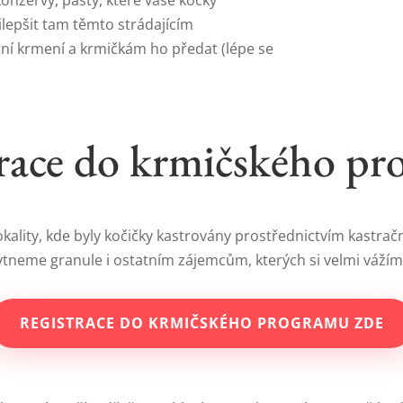
onzervy, pasty, které vaše kočky
ilepšit tam těmto strádajícím
ní krmení a krmičkám ho předat (lépe se
race do krmičského p
kality, kde byly kočičky kastrovány prostřednictvím kastrač
tneme granule i ostatním zájemcům, kterých si velmi vážíme
REGISTRACE DO KRMIČSKÉHO PROGRAMU ZDE