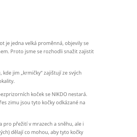
 je jedna velká proměnná, objevily se
em. Proto jsme se rozhodli snažit zajistit
 kde jim „krmičky“ zajištují ze svých
kality.
u bezprizorních koček se NIKDO nestará.
 přes zimu jsou tyto kočky odkázané na
a pro přežití v mrazech a sněhu, ale i
ých) dělají co mohou, aby tyto kočky