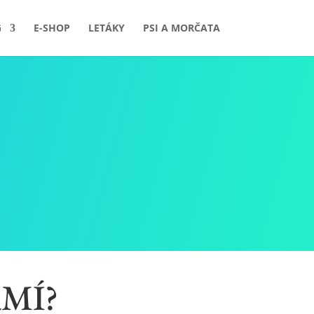
G
E-SHOP
LETÁKY
PSI A MORČATA
RMÍ?