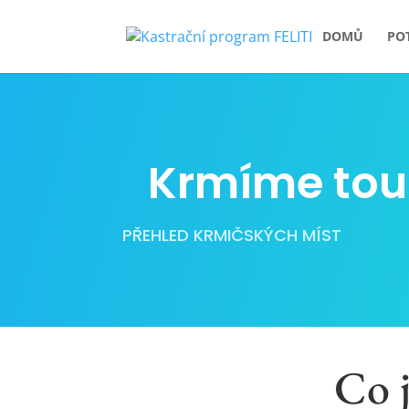
DOMŮ
PO
Krmíme tou
PŘEHLED KRMIČSKÝCH MÍST
Co 