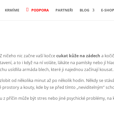
KRMÍME
PODPORA
PARTNEŘI
BLOG
E-SHO
. Z ničeho nic začne vaší kočce
cukat kůže na zádech
a kočič
tavení, a to i když na ní voláte, lákáte na pamlsky nebo jí h
ichu usídlila armáda blech, které ji najednou začínají kousat.
zlobit od několika minut až po několik hodin. Někdy se stává
é prostory a kouty, kde by se před tímto „neviditelným“ scho
 z příčin může být stres nebo jiné psychické problémy, na kt