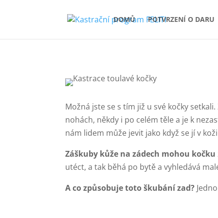
DOMŮ
POTVRZENÍ O DARU
Možná jste se s tím již u své kočky setkali
nohách, někdy i po celém těle a je k nezas
nám lidem může jevit jako když se jí v kož
Záškuby kůže na zádech mohou kočku
utéct, a tak běhá po bytě a vyhledává mal
A co způsobuje toto škubání zad?
Jednou