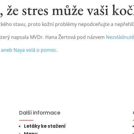
e, že stres může vaši ko
ického stavu, proto kožní problémy nepodceňujte a nepřehlíž
, který napsala MVDr. Hana Žertová pod názvem
Nezvládnut
ly aneb Naya volá o pomoc
.
Další informace
Letáky ke stažení
Mapy