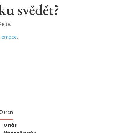
čku svědět?
ejte.
é emoce
.
O nás
O nás
Napsali o nás