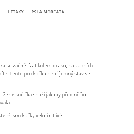
P
LETÁKY
PSI A MORČATA
ka se začně lízat kolem ocasu, na zadních
ladíte. Tento pro kočku nepříjemný stav se
, že se kočička snaží jakoby před něčím
vala.
eré jsou kočky velmi citlivé.