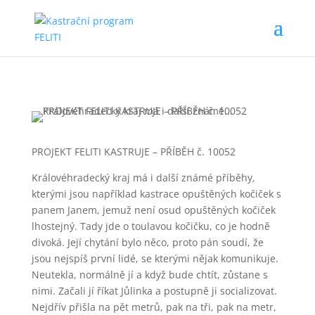
PROJEKT FELITI KASTRUJE – PŘÍBĚH č. 10052
Královéhradecký kraj má i další známé příběhy,
kterými jsou například kastrace opuštěných kočiček s
panem Janem, jemuž není osud opuštěných kočiček
lhostejný. Tady jde o toulavou kočičku, co je hodně
divoká. Její chytání bylo něco, proto pán soudí, že
jsou nejspíš první lidé, se kterými nějak komunikuje.
Neutekla, normálně jí a když bude chtít, zůstane s
nimi. Začali jí říkat Jůlinka a postupně ji socializovat.
Nejdřív přišla na pět metrů, pak na tři, pak na metr,