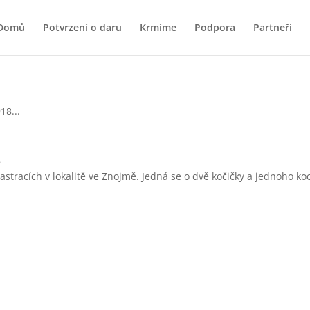
Domů
Potvrzení o daru
Krmíme
Podpora
Partneři
8
tracích v lokalitě ve Znojmě. Jedná se o dvě kočičky a jednoho ko