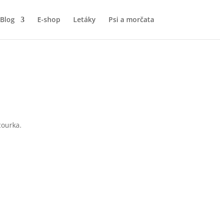
Blog
E-shop
Letáky
Psi a morčata
courka.