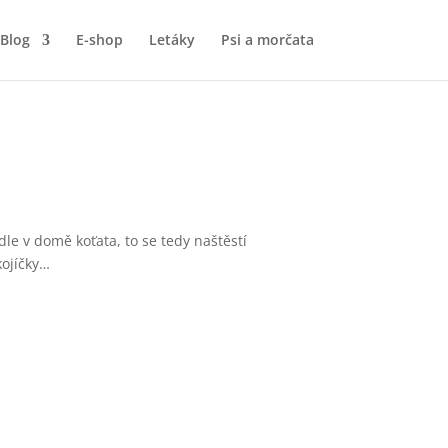
Blog
E-shop
Letáky
Psi a morčata
le v domě koťata, to se tedy naštěstí
kojíčky…