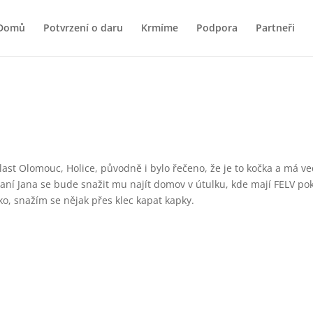
Domů
Potvrzení o daru
Krmíme
Podpora
Partneři
st Olomouc, Holice, původně i bylo řečeno, že je to kočka a má ved
 paní Jana se bude snažit mu najít domov v útulku, kde mají FELV po
o, snažím se nějak přes klec kapat kapky.