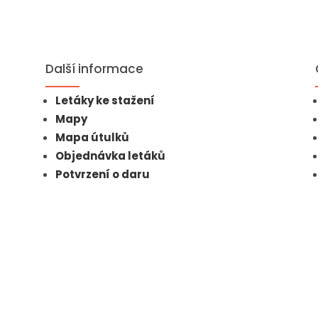
Další informace
Letáky ke stažení
Mapy
Mapa útulků
Objednávka letáků
Potvrzení o daru