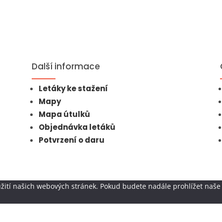
Další informace
Letáky ke stažení
Mapy
Mapa útulků
Objednávka letáků
Potvrzení o daru
žití našich webových stránek. Pokud budete nadále prohlížet naše 