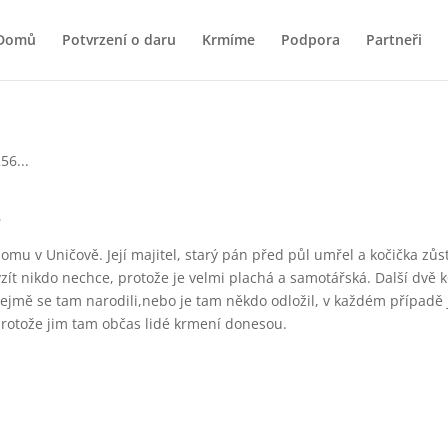
Domů
Potvrzení o daru
Krmíme
Podpora
Partneři
6
domu v Uničově. Její majitel, starý pán před půl umřel a kočička zů
zít nikdo nechce, protože je velmi plachá a samotářská. Další dvě koč
ejmě se tam narodili,nebo je tam někdo odložil, v každém případě js
, protože jim tam občas lidé krmení donesou.