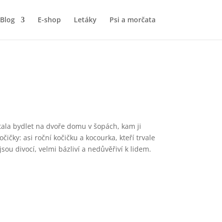
Blog
E-shop
Letáky
Psi a morčata
stala bydlet na dvoře domu v šopách, kam ji
ičky: asi roční kočičku a kocourka, kteří trvale
ou divocí, velmi bázliví a nedůvěřiví k lidem.