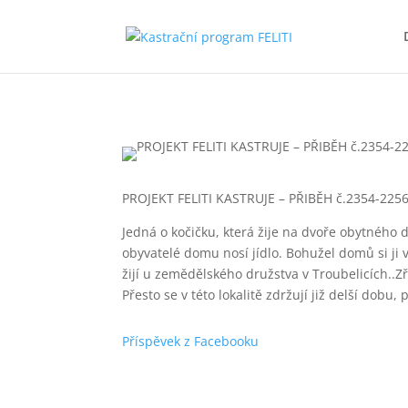
PROJEKT FELITI KASTRUJE – PŘIBĚH č.2354-225
Jedná o kočičku, která žije na dvoře obytného 
obyvatelé domu nosí jídlo. Bohužel domů si ji v
žijí u zemědělského družstva v Troubelicích..Zř
Přesto se v této lokalitě zdržují již delší dobu
Příspěvek z Facebooku