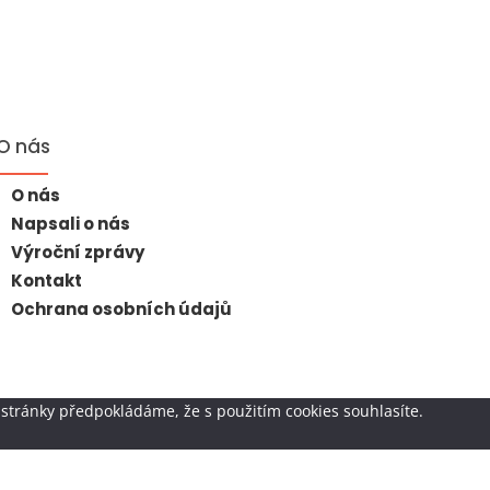
O nás
O nás
Napsali o nás
Výroční zprávy
Kontakt
Ochrana osobních údajů
stránky předpokládáme, že s použitím cookies souhlasíte.