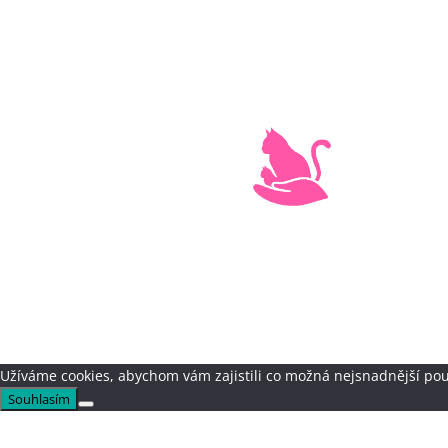
Užíváme cookies, abychom vám zajistili co možná nejsnadnější pou
Souhlasím