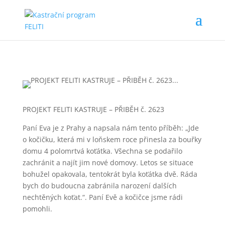
PROJEKT FELITI KASTRUJE – PŘIBĚH č. 2623
Paní Eva je z Prahy a napsala nám tento příběh: „Jde
o kočičku, která mi v loňskem roce přinesla za bouřky
domu 4 polomrtvá koťátka. Všechna se podařilo
zachránit a najít jim nové domovy. Letos se situace
bohužel opakovala, tentokrát byla koťátka dvě. Ráda
bych do budoucna zabránila narození dalších
nechtěných koťat.“. Paní Evě a kočičce jsme rádi
pomohli.