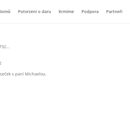
Domů
Potvrzení o daru
Krmíme
Podpora
Partneři
2
Oseček s paní Michaelou.