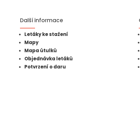
Další informace
Letáky ke stažení
Mapy
Mapa útulků
Objednávka letáků
Potvrzení o daru