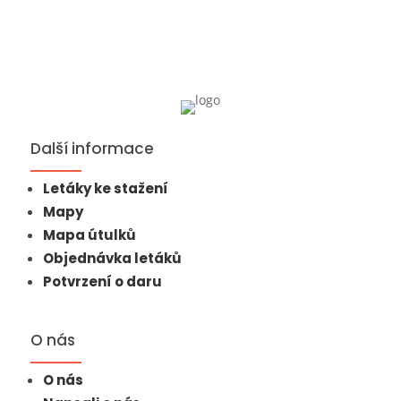
Další informace
Letáky ke stažení
Mapy
Mapa útulků
Objednávka letáků
Potvrzení o daru
O nás
O nás