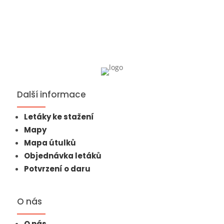
Další informace
Letáky ke stažení
Mapy
Mapa útulků
Objednávka letáků
Potvrzení o daru
O nás
O nás