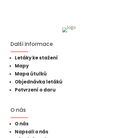
Další informace
Letáky ke stažení
Mapy
Mapa útulků
Objednávka letáků
Potvrzení o daru
O nás
O nás
Napsali o nás