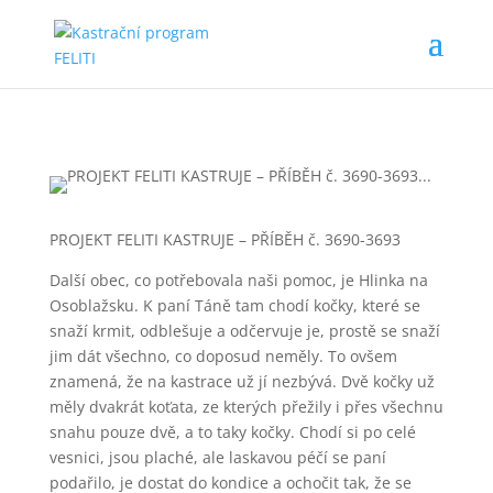
PROJEKT FELITI KASTRUJE – PŘÍBĚH č. 3690-3693
Další obec, co potřebovala naši pomoc, je Hlinka na
Osoblažsku. K paní Táně tam chodí kočky, které se
snaží krmit, odblešuje a odčervuje je, prostě se snaží
jim dát všechno, co doposud neměly. To ovšem
znamená, že na kastrace už jí nezbývá. Dvě kočky už
měly dvakrát koťata, ze kterých přežily i přes všechnu
snahu pouze dvě, a to taky kočky. Chodí si po celé
vesnici, jsou plaché, ale laskavou péčí se paní
podařilo, je dostat do kondice a ochočit tak, že se