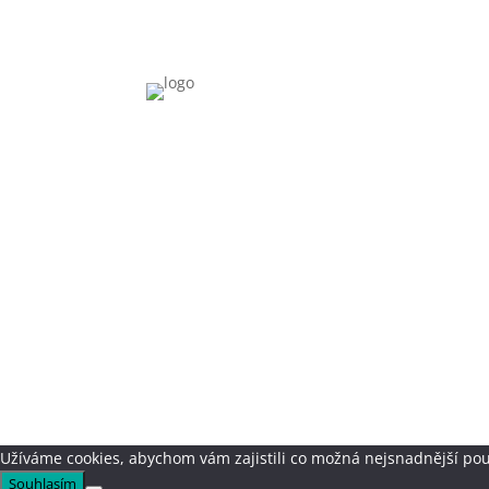
Užíváme cookies, abychom vám zajistili co možná nejsnadnější pou
Souhlasím