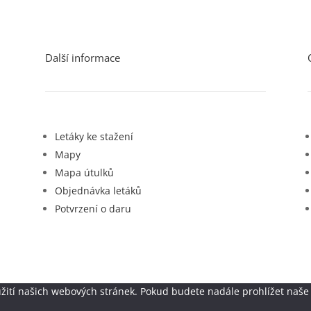
Další informace
Letáky ke stažení
Mapy
Mapa útulků
Objednávka letáků
Potvrzení o daru
žití našich webových stránek. Pokud budete nadále prohlížet naše 