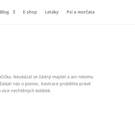
Blog
E-shop
Letáky
Psi a morčata
očička. Neukázal se žádný majitel a ani nikomu
 požádali nás o pomoc. Kastrace proběhla právě
o více nechtěných koťátek.