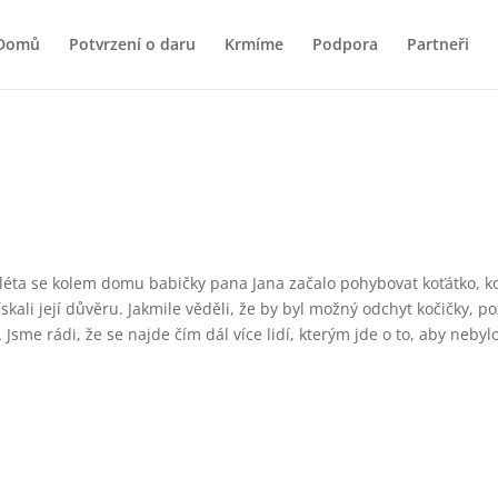
Domů
Potvrzení o daru
Krmíme
Podpora
Partneři
e léta se kolem domu babičky pana Jana začalo pohybovat koťátko, k
získali její důvěru. Jakmile věděli, že by byl možný odchyt kočičky,
 Jsme rádi, že se najde čím dál více lidí, kterým jde o to, aby nebyl