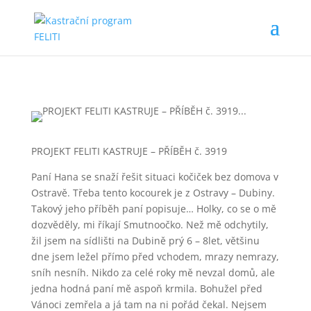
PROJEKT FELITI KASTRUJE – PŘÍBĚH č. 3919
Paní Hana se snaží řešit situaci kočiček bez domova v
Ostravě. Třeba tento kocourek je z Ostravy – Dubiny.
Takový jeho příběh paní popisuje… Holky, co se o mě
dozvěděly, mi říkají Smutnoočko. Než mě odchytily,
žil jsem na sídlišti na Dubině prý 6 – 8let, většinu
dne jsem ležel přímo před vchodem, mrazy nemrazy,
sníh nesníh. Nikdo za celé roky mě nevzal domů, ale
jedna hodná paní mě aspoň krmila. Bohužel před
Vánoci zemřela a já tam na ni pořád čekal. Nejsem