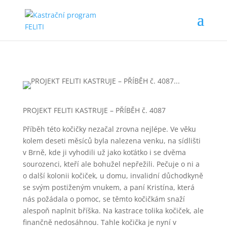
PROJEKT FELITI KASTRUJE – PŘÍBĚH č. 4087
Příběh této kočičky nezačal zrovna nejlépe. Ve věku
kolem deseti měsíců byla nalezena venku, na sídlišti
v Brně, kde ji vyhodili už jako koťátko i se dvěma
sourozenci, kteří ale bohužel nepřežili. Pečuje o ni a
o další kolonii kočiček, u domu, invalidní důchodkyně
se svým postiženým vnukem, a paní Kristína, která
nás požádala o pomoc, se těmto kočičkám snaží
alespoň naplnit bříška. Na kastrace tolika kočiček, ale
finančně nedosáhnou. Tahle kočička je nyní v