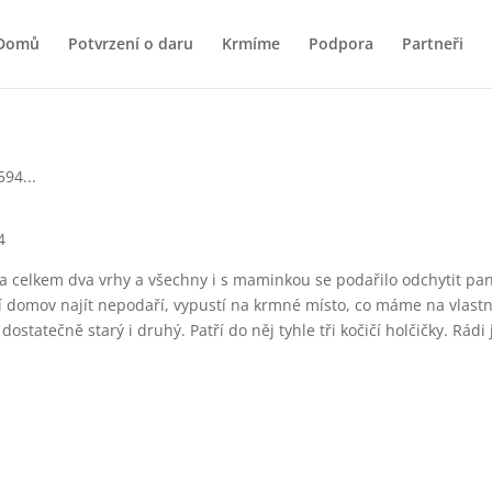
Domů
Potvrzení o daru
Krmíme
Podpora
Partneři
4
la celkem dva vrhy a všechny i s maminkou se podařilo odchytit paní 
jí domov najít nepodaří, vypustí na krmné místo, co máme na vlastn
ostatečně starý i druhý. Patří do něj tyhle tři kočičí holčičky. Rád