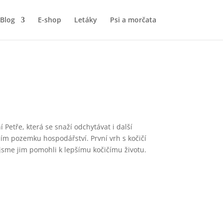
Blog
E-shop
Letáky
Psi a morčata
Petře, která se snaží odchytávat i další
ím pozemku hospodářství. První vrh s kočičí
i jsme jim pomohli k lepšímu kočičímu životu.