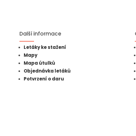
Další informace
Letáky ke stažení
Mapy
Mapa útulků
Objednávka letáků
Potvrzení o daru