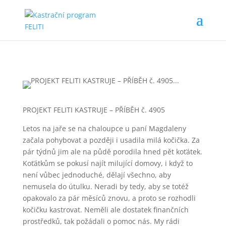
PROJEKT FELITI KASTRUJE – PŘÍBĚH č. 4905
Letos na jaře se na chaloupce u paní Magdaleny
začala pohybovat a později i usadila milá kočička. Za
pár týdnů jim ale na půdě porodila hned pět koťátek.
Koťátkům se pokusí najít milující domovy, i když to
není vůbec jednoduché, dělají všechno, aby
nemusela do útulku. Neradi by tedy, aby se totéž
opakovalo za pár měsíců znovu, a proto se rozhodli
kočičku kastrovat. Neměli ale dostatek finančních
prostředků, tak požádali o pomoc nás. My rádi