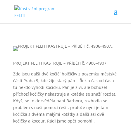
PROJEKT FELITI KASTRUJE – PŘÍBĚH č. 4906-4907
Zde jsou další dvě kočičí holčičky z pozemku městské
části Praha 9, kde žije starý pán – Řek a čas od času
tu někdo vyhodí kočičku. Pán je živí, ale bohužel
příchozí kočičky nekastruje a koťátka se snaží rozdat.
Když, se to dozvěděla paní Barbora, rozhodla se
problém s naší pomocí řešit, protože nyní je tam
kočička s dvěma malými koťátky a další asi dvě
kočičky a kocour. Rádi jsme opět pomohli.