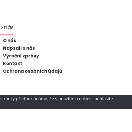
O nás
O nás
Napsali o nás
Výroční zprávy
Kontakt
Ochrana osobních údajů
stránky předpokládáme, že s použitím cookies souhlasíte.