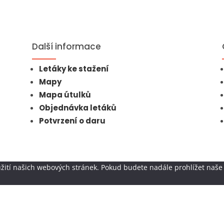
Další informace
Letáky ke stažení
Mapy
Mapa útulků
Objednávka letáků
Potvrzení o daru
žití našich webových stránek. Pokud budete nadále prohlížet naše 