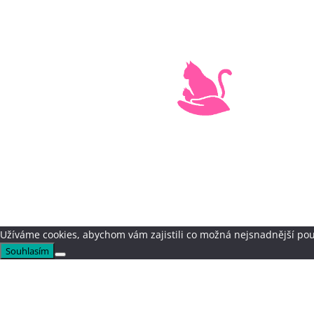
Užíváme cookies, abychom vám zajistili co možná nejsnadnější pou
Souhlasím