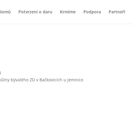
Domů
Potvrzení o daru
Krmíme
Podpora
Partneři
1
 kůlny bývalého ZD v Bačkovicích u Jemnice.