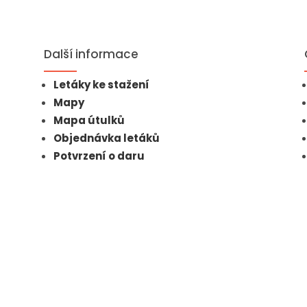
Další informace
Letáky ke stažení
Mapy
Mapa útulků
Objednávka letáků
Potvrzení o daru