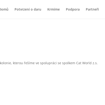
Domů
Potvrzení o daru
Krmíme
Podpora
Partneři
kolonie, kterou řešíme ve spolupráci se spolkem Cat World z.s.