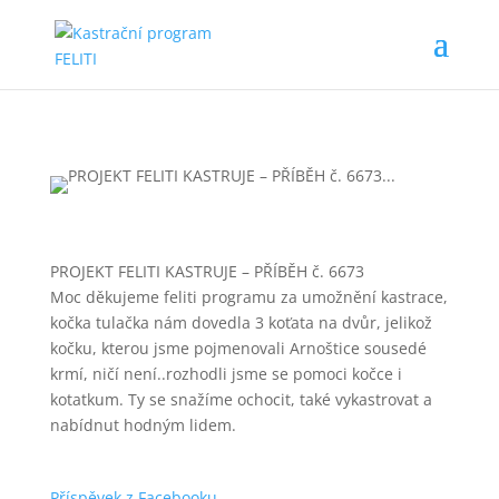
PROJEKT FELITI KASTRUJE – PŘÍBĚH č. 6673
Moc děkujeme feliti programu za umožnění kastrace,
kočka tulačka nám dovedla 3 koťata na dvůr, jelikož
kočku, kterou jsme pojmenovali Arnoštice sousedé
krmí, ničí není..rozhodli jsme se pomoci kočce i
kotatkum. Ty se snažíme ochocit, také vykastrovat a
nabídnut hodným lidem.
Příspěvek z Facebooku