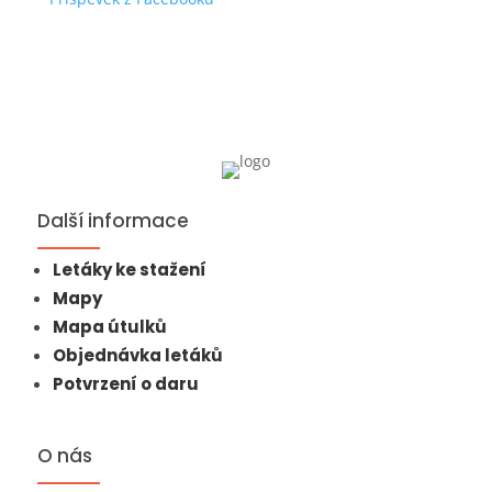
Další informace
Letáky ke stažení
Mapy
Mapa útulků
Objednávka letáků
Potvrzení o daru
O nás