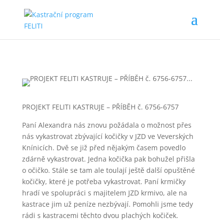
PROJEKT FELITI KASTRUJE – PŘÍBĚH č. 6756-6757
Paní Alexandra nás znovu požádala o možnost přes
nás vykastrovat zbývající kočičky v JZD ve Veverských
Knínicích. Dvě se již před nějakým časem povedlo
zdárně vykastrovat. Jedna kočička pak bohužel přišla
o očičko. Stále se tam ale toulají ještě další opuštěné
kočičky, které je potřeba vykastrovat. Paní krmičky
hradí ve spolupráci s majitelem JZD krmivo, ale na
kastrace jim už peníze nezbývají. Pomohli jsme tedy
rádi s kastracemi těchto dvou plachých kočiček.