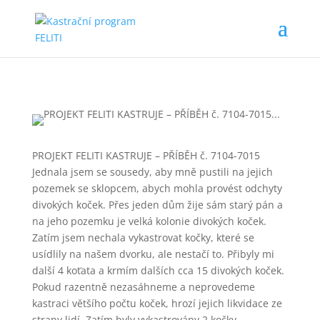
PROJEKT FELITI KASTRUJE – PŘÍBĚH č. 7104-7015
Jednala jsem se sousedy, aby mně pustili na jejich
pozemek se sklopcem, abych mohla provést odchyty
divokých koček. Přes jeden dům žije sám starý pán a
na jeho pozemku je velká kolonie divokých koček.
Zatím jsem nechala vykastrovat kočky, které se
usídlily na našem dvorku, ale nestačí to. Přibyly mi
další 4 koťata a krmím dalších cca 15 divokých koček.
Pokud razentně nezasáhneme a neprovedeme
kastraci většího počtu koček, hrozí jejich likvidace ze
strany lidí. Zatím byly vykastrovány 2 kočky.