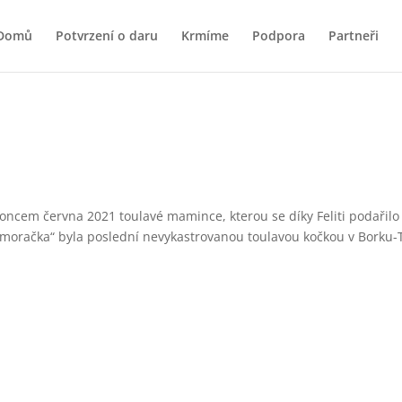
Domů
Potvrzení o daru
Krmíme
Podpora
Partneři
ncem června 2021 toulavé mamince, kterou se díky Feliti podařilo 
oračka“ byla poslední nevykastrovanou toulavou kočkou v Borku-Tře