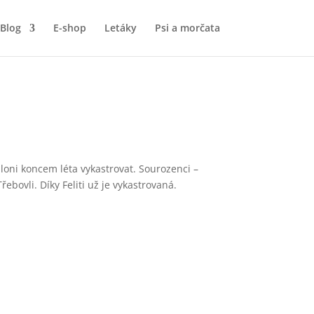
Blog
E-shop
Letáky
Psi a morčata
loni koncem léta vykastrovat. Sourozenci –
bovli. Díky Feliti už je vykastrovaná.