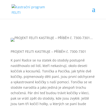
PROJEKT FELITI KASTRUJE – PŘÍBĚH č. 7300-7301
K paní Radce se na statek do stodoly postupně
nastěhovalo od lidí, kteří nekastrují, okolo deseti
kočiček a kocourků. Tonička a Pacička, jak tyhle dvě
kočičky, pojmenovaly děti paní, jsou první odchycené
a vykastrované kočičky s naší pomocí. Tonička se ve
stodole narodila a jako jediná je alespoň trochu
ochočená. Pár dní teď budou trávit kočičky v kleci,
pak se vrátí zpět do stodoly, kde jsou zvyklé. Ještě
jsou tam tři kočičí holky, u kterých se paní bude