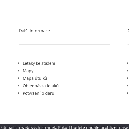
Další informace
Letáky ke stažení
Mapy
Mapa útulků
Objednávka letáků
Potvrzení o daru
žití našich webových stránek. Pokud budete nadále prohlížet naše 