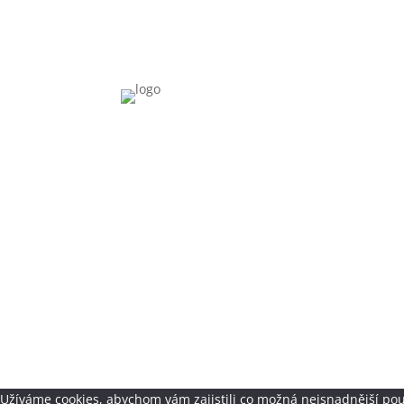
Užíváme cookies, abychom vám zajistili co možná nejsnadnější pou