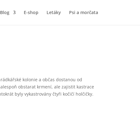
Blog
E-shop
Letáky
Psi a morčata
 zahrádkářské kolonie a občas dostanou od
 alespoň obstarat krmení, ale zajistit kastrace
tokrát byly vykastrovány čtyři kočičí holčičky.