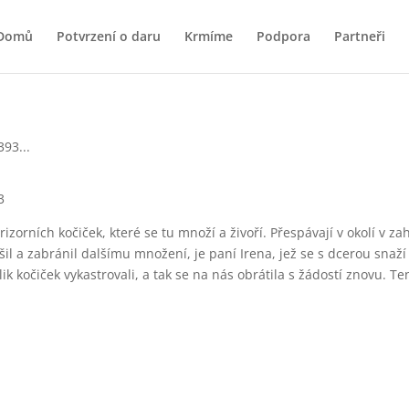
Domů
Potvrzení o daru
Krmíme
Podpora
Partneři
3
prizorních kočiček, které se tu množí a živoří. Přespávají v okolí v
šil a zabránil dalšímu množení, je paní Irena, jež se s dcerou snaží
ik kočiček vykastrovali, a tak se na nás obrátila s žádostí znovu. Ten