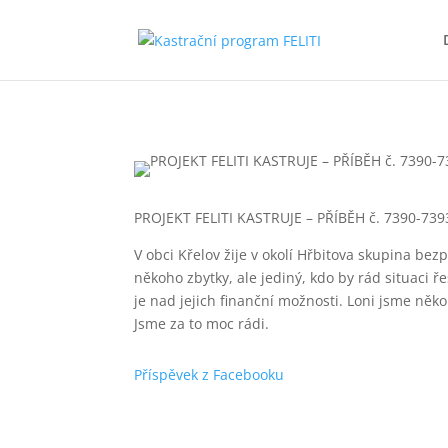
PROJEKT FELITI KASTRUJE – PŘÍBĚH č. 7390-739
V obci Křelov žije v okolí Hřbitova skupina bez
někoho zbytky, ale jediný, kdo by rád situaci ře
je nad jejich finanční možnosti. Loni jsme někol
Jsme za to moc rádi.
Příspěvek z Facebooku