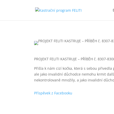
PROJEKT FELITI KASTRUJE – PŘÍBĚH č. 8307-830
Přišla k nám cizí kočka, která s sebou přivedla
ale jako invalidní důchodce nemohu krmit další
nekontrolovaně množily, a jako invalidní důcho
Příspěvek z Facebooku