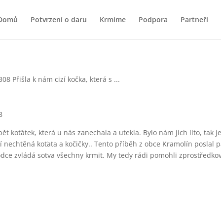
Domů
Potvrzení o daru
Krmíme
Podpora
Partneři
8
 pět koťátek, která u nás zanechala a utekla. Bylo nám jich líto, tak
 nechtěná koťata a kočičky.. Tento příběh z obce Kramolín poslal 
dce zvládá sotva všechny krmit. My tedy rádi pomohli zprostředkova