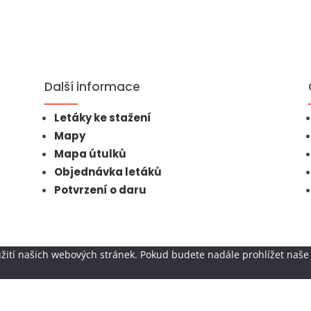
Další informace
Letáky ke stažení
Mapy
Mapa útulků
Objednávka letáků
Potvrzení o daru
žití našich webových stránek. Pokud budete nadále prohlížet naše 