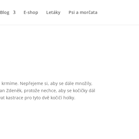
Blog
E-shop
Letáky
Psi a morčata
 je krmíme. Nepřejeme si, aby se dále množily,
pan Zdeněk, protože nechce, aby se kočičky dál
t kastrace pro tyto dvě kočičí holky.