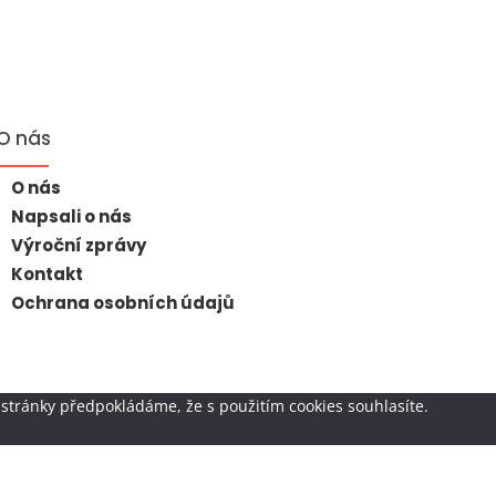
O nás
O nás
Napsali o nás
Výroční zprávy
Kontakt
Ochrana osobních údajů
stránky předpokládáme, že s použitím cookies souhlasíte.