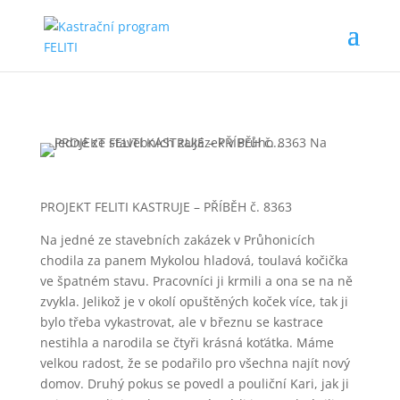
PROJEKT FELITI KASTRUJE – PŘÍBĚH č. 8363
Na jedné ze stavebních zakázek v Průhonicích
chodila za panem Mykolou hladová, toulavá kočička
ve špatném stavu. Pracovníci ji krmili a ona se na ně
zvykla. Jelikož je v
okolí opuštěných koček více, tak ji
bylo třeba vykastrovat, ale v březnu se kastrace
nestihla a narodila se čtyři krásná koťátka. Máme
velkou radost, že se podařilo pro všechna najít nový
domov. Druhý pokus se povedl a pouliční Kari, jak ji