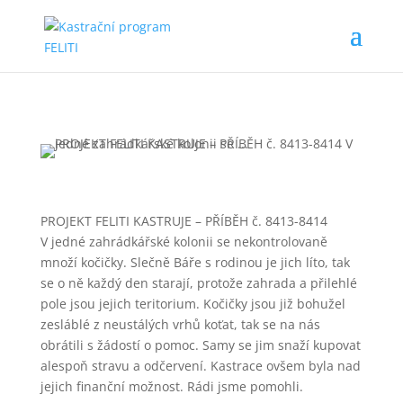
PROJEKT FELITI KASTRUJE – PŘÍBĚH č. 8413-8414
V jedné zahrádkářské kolonii se nekontrolovaně
množí kočičky. Slečně Báře s rodinou je jich líto, tak
se o ně každý den starají, protože zahrada a přilehlé
pole
jsou jejich teritorium. Kočičky jsou již bohužel
zesláblé z neustálých vrhů koťat, tak se na nás
obrátili s žádostí o pomoc. Samy se jim snaží kupovat
alespoň stravu a odčervení. Kastrace ovšem byla nad
jejich finanční možnost. Rádi jsme pomohli.