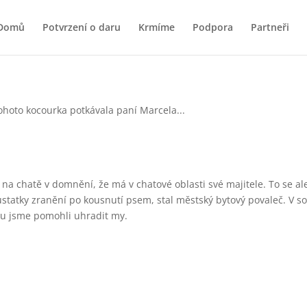
Domů
Potvrzení o daru
Krmíme
Podpora
Partneři
a chatě v domnění, že má v chatové oblasti své majitele. To se ale
ůstatky zranění po kousnutí psem, stal městský bytový povaleč. V so
 Tu jsme pomohli uhradit my.