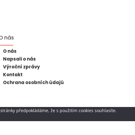
O nás
O nás
Napsali o nás
Výroční zprávy
Kontakt
Ochrana osobních údajů
stránky předpokládáme, že s použitím cookies souhlasíte.