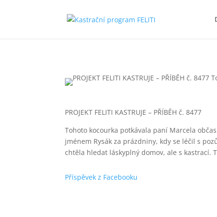
PROJEKT FELITI KASTRUJE – PŘÍBĚH č. 8477
Tohoto kocourka potkávala paní Marcela občas n
jménem Rysák za
prázdniny, kdy se léčil s poz
chtěla hledat láskyplný domov, ale s kastrací.
Příspěvek z Facebooku