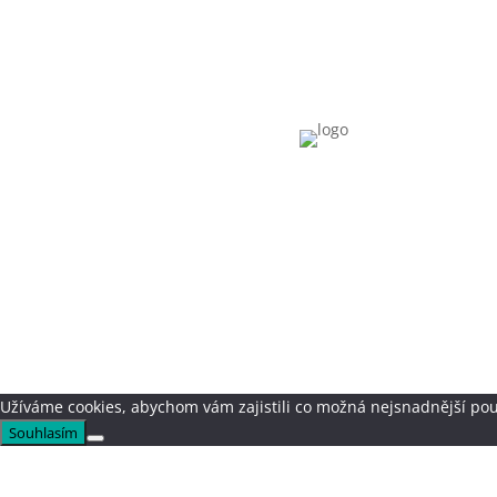
Užíváme cookies, abychom vám zajistili co možná nejsnadnější pou
Souhlasím