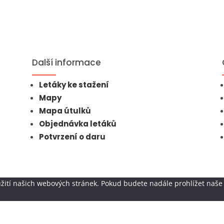
Další informace
Letáky ke stažení
Mapy
Mapa útulků
Objednávka letáků
Potvrzení o daru
žití našich webových stránek. Pokud budete nadále prohlížet naše 