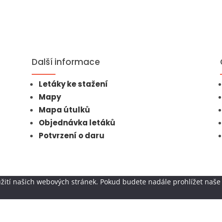
Další informace
Letáky ke stažení
Mapy
Mapa útulků
Objednávka letáků
Potvrzení o daru
žití našich webových stránek. Pokud budete nadále prohlížet naše 