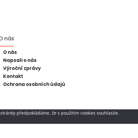
O nás
O nás
Napsali o nás
Výroční zprávy
Kontakt
Ochrana osobních údajů
stránky předpokládáme, že s použitím cookies souhlasíte.