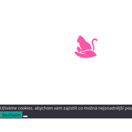
Užíváme cookies, abychom vám zajistili co možná nejsnadnější pou
Souhlasím