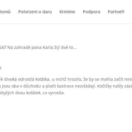
Domů
Potvrzení o daru
Krmíme
Podpora
Partneři
7
ě divoká odrostlá koťátka, u nichž hrozilo, že by se mohla začít mn
jsou oba v důchodu a platit kastrace nezvládají. Kočičky našly záze
 zbylých dvou koťátek, co vyrostla.