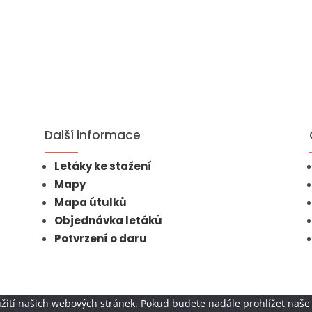
Další informace
Letáky ke stažení
Mapy
Mapa útulků
Objednávka letáků
Potvrzení o daru
žití našich webových stránek. Pokud budete nadále prohlížet naše 