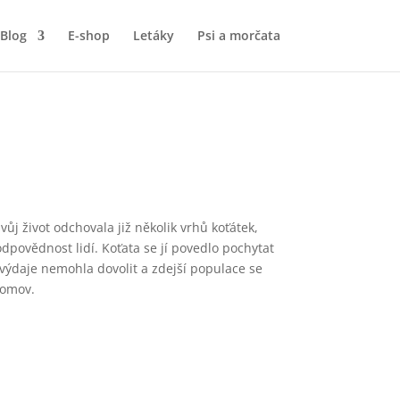
Blog
E-shop
Letáky
Psi a morčata
vůj život odchovala již několik vrhů koťátek,
dpovědnost lidí. Koťata se jí povedlo pochytat
í výdaje nemohla dovolit a zdejší populace se
 domov.