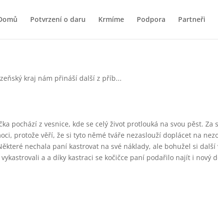
Domů
Potvrzení o daru
Krmíme
Podpora
Partneři
ka pochází z vesnice, kde se celý život protlouká na svou pěst. Za s
ci, protože věří, že si tyto němé tváře nezaslouží doplácet na nezo
 Některé nechala paní kastrovat na své náklady, ale bohužel si dalš
vykastrovali a a díky kastraci se kočičce paní podařilo najít i nový