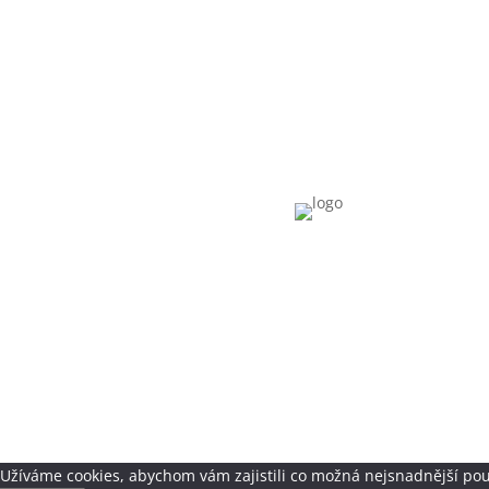
Užíváme cookies, abychom vám zajistili co možná nejsnadnější pou