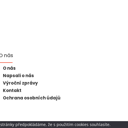
O nás
O nás
Napsali o nás
Výroční zprávy
Kontakt
Ochrana osobních údajů
stránky předpokládáme, že s použitím cookies souhlasíte.