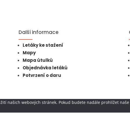
Další informace
Letáky ke stažení
Mapy
Mapa útulků
Objednávka letáků
Potvrzení o daru
žití našich webových stránek. Pokud budete nadále prohlížet naše 