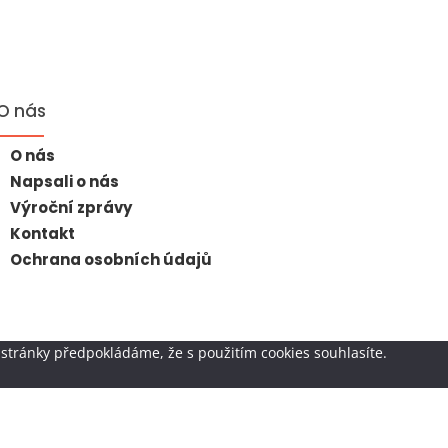
O nás
O nás
Napsali o nás
Výroční zprávy
Kontakt
Ochrana osobních údajů
stránky předpokládáme, že s použitím cookies souhlasíte.