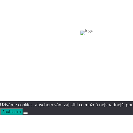
Užíváme cookies, abychom vám zajistili co možná nejsnadnější pou
Souhlasím