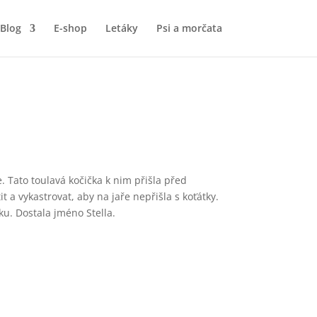
Blog
E-shop
Letáky
Psi a morčata
Tato toulavá kočička k nim přišla před
it a vykastrovat, aby na jaře nepřišla s koťátky.
ku. Dostala jméno Stella.