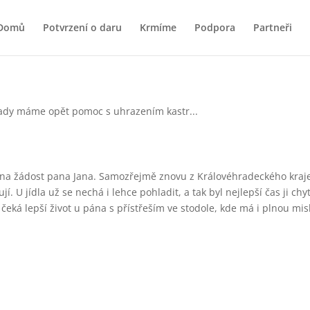
Domů
Potvrzení o daru
Krmíme
Podpora
Partneři
 žádost pana Jana. Samozřejmě znovu z Královéhradeckého kraje. 
í. U jídla už se nechá i lehce pohladit, a tak byl nejlepší čas ji chyt
ď čeká lepší život u pána s přístřeším ve stodole, kde má i plnou mis