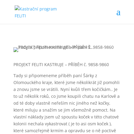
PROJEKT FELITI KASTRUJE – PŘÍBĚH č. 9858-9860
Tady si připomeneme příběh paní Šárky z
Olomouckého kraje, které jsme několikrát již pomohli
a znovu jsme se vrátili. Nyní kvůli třem kočičkám.. Je
to už několik roků, co jsme koupili chatu na Karlově a
od té doby vlastně neřeším nic jiného než kočky,
které miluju a snažím se jim všemožně pomoct. Na
vlastní náklady jsem už spoustu koček v této chatové
kolonii nechala vykastrovat ( je to asi osm koček ),
které samozřejmě krmím a opravdu se o ně poctivě