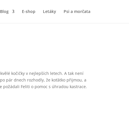
Blog
E-shop
Letáky
Psi a morčata
vělé kočičky v nejlepších letech. A tak není
 po pár dnech rozhodly, že koťátko přijmou, a
e požádali Feliti o pomoc s úhradou kastrace.