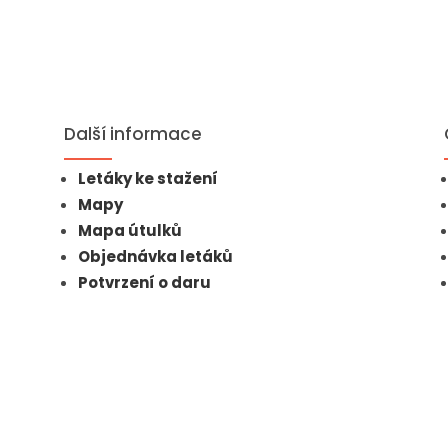
Další informace
Letáky ke stažení
Mapy
Mapa útulků
Objednávka letáků
Potvrzení o daru