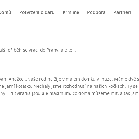
Domů
Potvrzení o daru
Krmíme
Podpora
Partneři
k paní Anežce ..Naše rodina žije v malém domku v Praze. Máme dvě sk
é jarní koťátko. Nechaly jsme rozhodnutí na našich kočkách. Ty se
iny. Tři zvířátka jsou ale maximum, co doma můžeme mít, a tak jsm